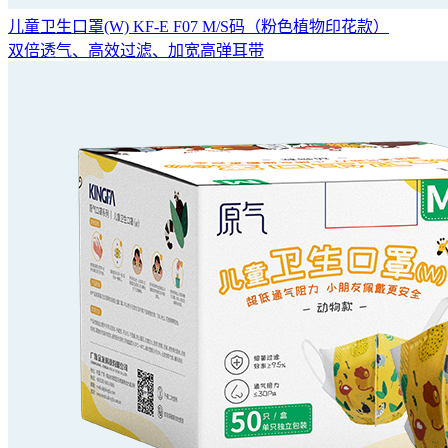
儿童卫生口罩(W) KF-E F07 M/S码（粉色植物印花款）
双倍透气、高效过滤、加宽高弹耳带