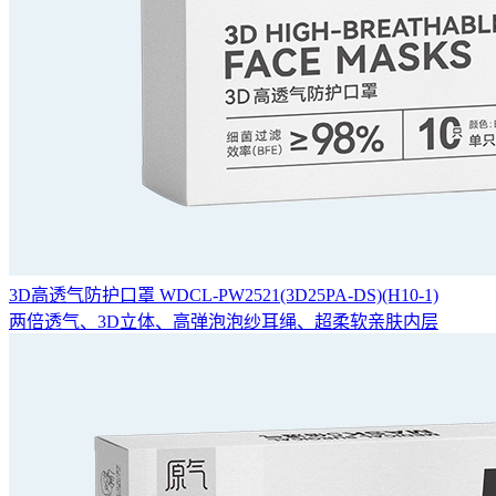
3D高透气防护口罩 WDCL-PW2521(3D25PA-DS)(H10-1)
两倍透气、3D立体、高弹泡泡纱耳绳、超柔软亲肤内层