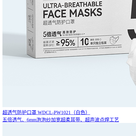
超透气防护口罩 WDCL-PW1021（白色）
五倍透气、6mm泡泡纱加宽超柔耳带、超声波点焊工艺