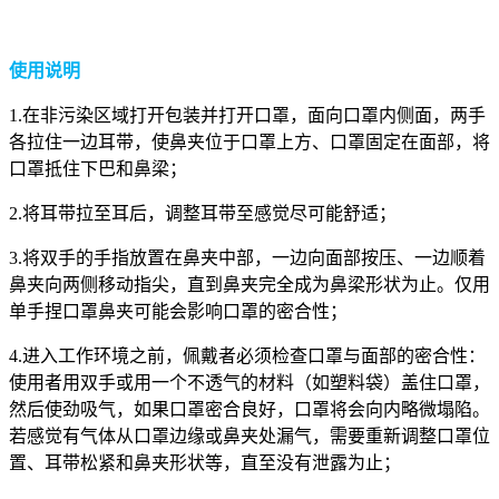
使用说明
1.在非污染
区域打开包装并打开口罩，面向口罩内侧面，两手
各拉住一边耳带，使鼻夹位于口罩上方、口罩固定在面部，将
口罩抵住下巴和鼻梁；
2.将耳带拉至耳后，调整耳带至感觉尽可能舒适；
3.将双手的手指放置在鼻夹中部，一边向面部按压、一边顺着
鼻夹向两侧移动指尖，直到鼻夹完全成为鼻梁形状为止。仅用
单手捏口罩鼻夹可能会影响口罩的密合性；
4.进入工作环境之前，佩戴者必须检查口罩与面部的密合性：
使用者用双手或用一个不透气的材料（如塑料袋）盖住口罩，
然后使劲吸气，如果口罩密合良好，口罩将会向内略微塌陷。
若感觉有气体从口罩边缘或鼻夹处漏气，需要重新调整口罩位
置、耳带松紧和鼻夹形状等，直至没有泄露为止；