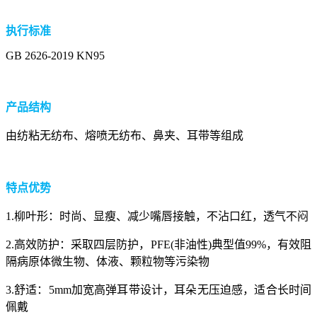
执行标准
GB 2626-2019 KN95
产品
结构
由纺粘无纺布、熔喷无纺布、鼻夹、耳带等组成
特点优势
1.柳叶形：时尚、显瘦、减少嘴唇接触，不沾口红，透气不闷
2.高效防护：采取四层防护，PFE(非油性)典型值99%，有效阻
隔病原体微生物、体液、颗粒物等污染物
3.舒适：5mm加宽高弹耳带设计，耳朵无压迫感，适合长时间
佩戴