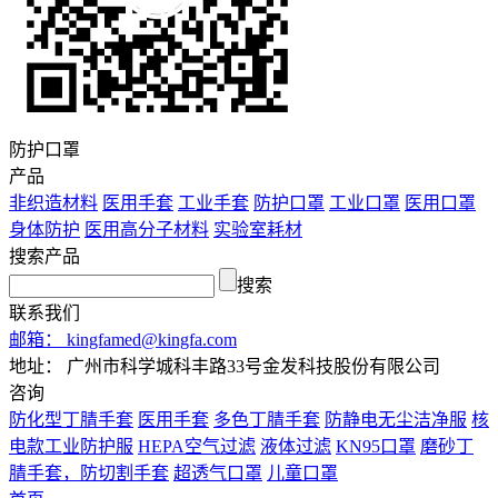
防护口罩
产品
非织造材料
医用手套
工业手套
防护口罩
工业口罩
医用口罩
身体防护
医用高分子材料
实验室耗材
搜索产品
搜索
联系我们
邮箱：
kingfamed@kingfa.com
地址：
广州市科学城科丰路33号金发科技股份有限公司
咨询
防化型丁腈手套
医用手套
多色丁腈手套
防静电无尘洁净服
核
电款工业防护服
HEPA空气过滤
液体过滤
KN95口罩
磨砂丁
腈手套，防切割手套
超透气口罩
儿童口罩