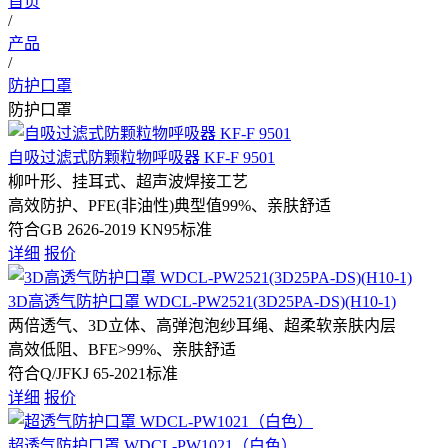
首页
/
产品
/
防护口罩
防护口罩
自吸过滤式防颗粒物呼吸器 KF-F 9501
柳叶形、挂耳式、超声波焊接工艺
高效防护、PFE(非油性)典型值99%、亲肤舒适
符合GB 2626-2019 KN95标准
详细
报价
3D高透气防护口罩 WDCL-PW2521(3D25PA-DS)(H10-1)
两倍透气、3D立体、高弹泡泡纱耳绳、超柔软亲肤内层
高效低阻、BFE>99%、亲肤舒适
符合Q/JFKJ 65-2021标准
详细
报价
超透气防护口罩 WDCL-PW1021（白色）