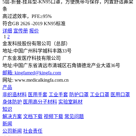
5层-折叠-挂耳型-KN95口罩，方便携带与保存，内置舒适鼻梁
条
高过滤效率，PFE≥95%
符合GB 2626 -2019 KN95标准
详细
宣传册
报价
1
2
金发科技股份有限公司（总部）
地址:中国广州科学城科丰路33号
广东金发医疗科技有限公司
地址:中国广东省清远市清城区石角镇德龙产业大道36号
邮箱: kingfamed@kingfa.com
网址: www.medicalkingfa.com.cn
产品
非织造材料
医用手套
工业手套
防护口罩
工业口罩
医用口罩
身体防护
医用高分子材料
实验室耗材
知识
解决方案
文档下载
视频下载
常见问题
新闻
公司新闻
社会责任