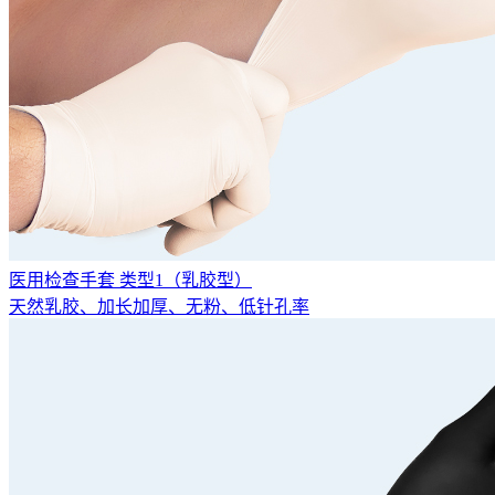
医用检查手套 类型1（乳胶型）
天然乳胶、加长加厚、无粉、低针孔率