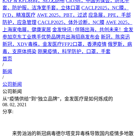
KAF & KFL材料，SEJ无纺布
CIOSH，中国劳保会，防化手
套，防护服，洁净室手套，立体口罩
CACLP2025，NC膜，
IVD，精准医疗
AWE 2025，PBT，过滤
应急展，PPE，手部
防护，应急管理
CACLP2025，体外诊断，NC膜
AWE 2025，
上海家电展，健康家居
金发快讯 | 伴随出海，共创未来！金发
参加京东工业携手优势品牌共出海招商发布会
新冠，陈奕迅
新冠，XDV毒株，金发医疗FFP2口罩，香港疫情
俄罗斯，病
毒，支原体感染
刚果疫情，科学防护，口罩，手套
首页
/
新闻
/
公司新闻
公司新闻
从“疫情供给”到“独立品牌”，金发医疗是如何炼成的
08. 02, 2021
分享:
来势汹汹的新冠病毒德尔塔变异毒株导致国内疫情多地散