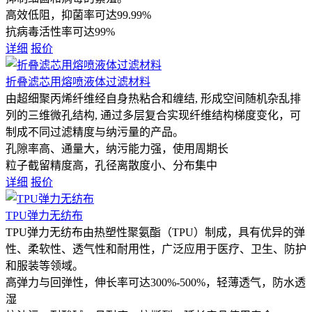
高效低阻，抑菌率可达99.99%
抗病毒活性率可达99%
详细
报价
折叠滤芯用熔喷液体过滤材料
由超细聚丙烯纤维经自身热粘合和缠结, 形成空间随机杂乱排
列的三维微孔结构, 通过多层复合实现纤维结构梯度变化，可
制成不同过滤精度与纳污量的产品。
孔隙率高、通量大，纳污能力强，使用周期长
粒子截留精度高，孔径离散度小、分布集中
详细
报价
TPU弹力无纺布
TPU弹力无纺布由热塑性聚氨酯（TPU）制成，具有优异的弹
性、柔软性、透气性和耐用性，广泛应用于医疗、卫生、防护
和服装等领域。
高弹力与回弹性，伸长率可达300%-500%，轻薄透气，防水透
湿