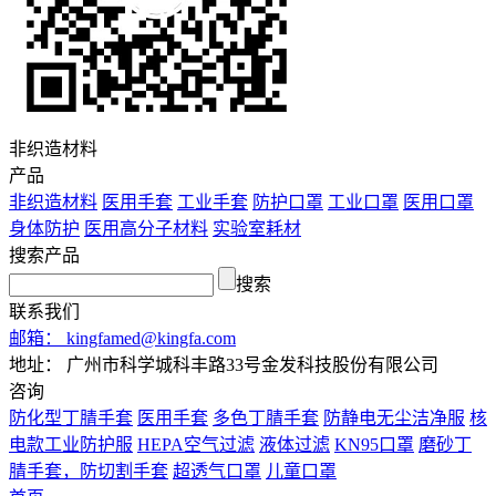
非织造材料
产品
非织造材料
医用手套
工业手套
防护口罩
工业口罩
医用口罩
身体防护
医用高分子材料
实验室耗材
搜索产品
搜索
联系我们
邮箱：
kingfamed@kingfa.com
地址：
广州市科学城科丰路33号金发科技股份有限公司
咨询
防化型丁腈手套
医用手套
多色丁腈手套
防静电无尘洁净服
核
电款工业防护服
HEPA空气过滤
液体过滤
KN95口罩
磨砂丁
腈手套，防切割手套
超透气口罩
儿童口罩