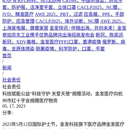
KAF & KFL材料，SEJ无纺布
CIOSH，中国劳保会，防化手
套，防护服，洁净室手套，立体口罩
CACLP2025，NC膜，
IVD，精准医疗
AWE 2025，PBT，过滤
应急展，PPE，手部
防护，应急管理
CACLP2025，体外诊断，NC膜
AWE 2025，
上海家电展，健康家居
金发快讯 | 伴随出海，共创未来！金发
参加京东工业携手优势品牌共出海招商发布会
新冠，陈奕迅
新冠，XDV毒株，金发医疗FFP2口罩，香港疫情
俄罗斯，病
毒，支原体感染
刚果疫情，科学防护，口罩，手套
首页
/
新闻
/
社会责任
社会责任
科技赋能公益“科技守护 关爱天使”捐赠活动，金发医疗向杭
州市红十字会捐赠医疗物资
05. 17, 2023
分享:
2023年5月12日国际护士节，金发科技旗下医疗品牌金发医疗