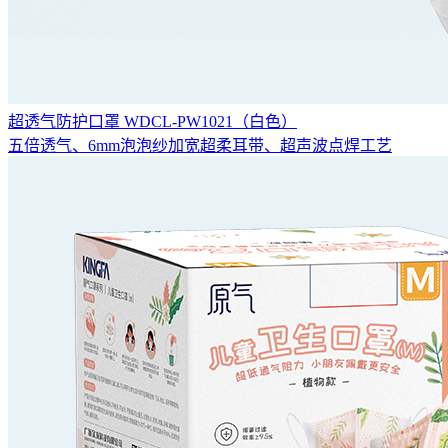
超透气防护口罩 WDCL-PW1021（白色）
五倍透气、6mm泡泡纱加宽超柔耳带、超声波点焊工艺