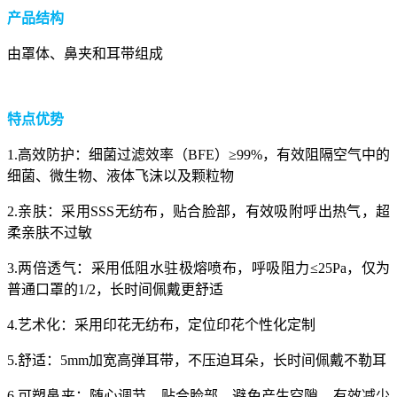
产品结构
由罩体、鼻夹和耳带组成
特点优势
1.高效防护：细菌过滤效率（BFE）≥99%，有效阻隔空气中的
细菌、微生物、液体飞沫以及颗粒物
2.亲肤：采用SSS无纺布，贴合脸部，有效吸附呼出热气，超
柔亲肤不过敏
3.两倍透气：采用低阻水驻极熔喷布，呼吸阻力≤25Pa，仅为
普通口罩的1/2，长时间佩戴更舒适
4.艺术化：采用印花无纺布，定位印花个性化定制
5.舒适：5mm加宽高弹耳带，不压迫耳朵，长时间佩戴不勒耳
6.可塑鼻夹：随心调节，贴合脸部，避免产生空隙，有效减少