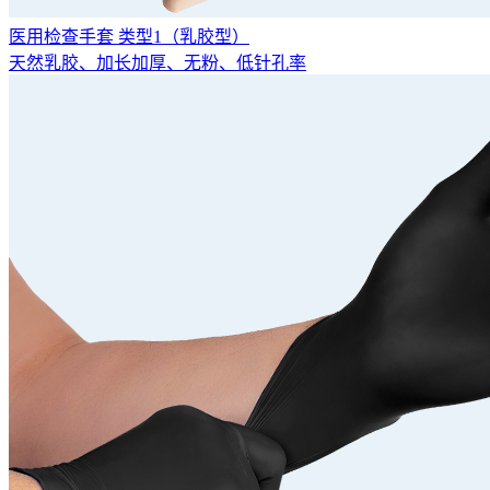
医用检查手套 类型1（乳胶型）
天然乳胶、加长加厚、无粉、低针孔率