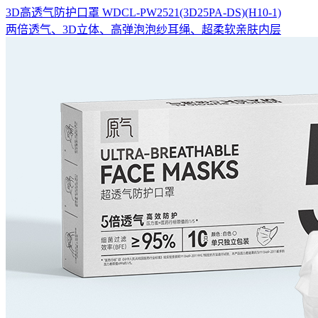
3D高透气防护口罩 WDCL-PW2521(3D25PA-DS)(H10-1)
两倍透气、3D立体、高弹泡泡纱耳绳、超柔软亲肤内层