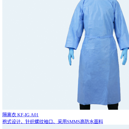
隔离衣 KF-IG A01
袍式设计、针织螺纹袖口、采用SMMS高防水面料