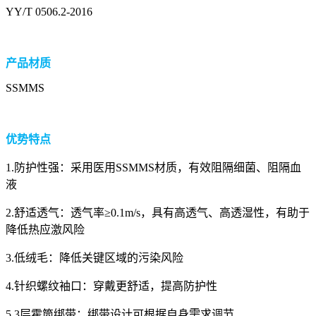
YY/T 0506.2-2016
产品材质
SSMMS
优势
特点
1.防护性强：采用医用SSMMS材质，有效阻隔细菌、阻隔血
液
2.舒适透气：透气率≥0.1m/s，具有高透气、高透湿性，有助于
降低热应激风险
3.低绒毛：降低关键区域的污染风险
4.针织螺纹袖口：穿戴更舒适，提高防护性
5.3层霍筒绑带：绑带设计可根据自身需求调节