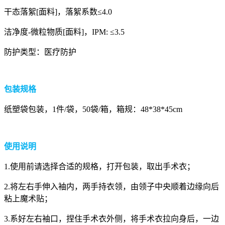
干态落絮[面料]，落絮系数≤4.0
洁净度-微粒物质[面料]，IPM: ≤3.5
防护类型：医疗防护
包装规格
纸塑袋包装，1件/袋，50袋/箱，箱规：48*38*45cm
使用说明
1.使用前请选择合适的规格，打开包装，取出手术衣；
2.将左右手伸入袖内，两手持衣领，由领子中央顺着边缘向后
粘上魔术贴；
3.系好左右袖口，捏住手术衣外侧，将手术衣拉向身后，一边