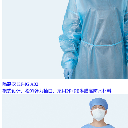
隔离衣 KF-IG A02
袍式设计、松紧弹力袖口、采用PP+PE淋膜高防水材料