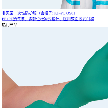
非灭菌一次性防护服（含帽子) KF-PC OS01
PP+PE透气膜、多部位松紧式设计、医用双面胶式门襟
热门产品