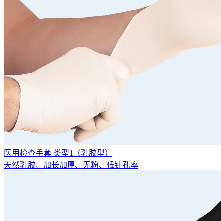
医用检查手套 类型1（乳胶型）
天然乳胶、加长加厚、无粉、低针孔率