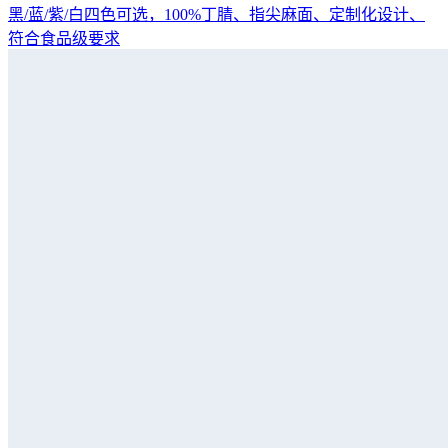
黑/蓝/紫/白四色可选，100%丁腈、指尖麻面、定制化设计、
符合食品级要求