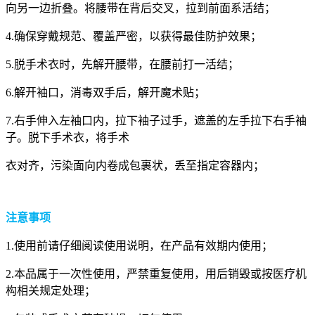
向另一边折叠。将腰带在背后交叉，拉到前面系活结；
4.确保穿戴规范、覆盖严密，以获得最佳防护效果；
5.脱手术衣时，先解开腰带，在腰前打一活结；
6.解开袖口，消毒双手后，解开魔术贴；
7.右手伸入左袖口内，拉下袖子过手，遮盖的左手拉下右手袖
子。脱下手术衣，将手术
衣对齐，污染面向内卷成包裹状，丢至指定容器内；
注意
事项
1.使用前请仔细阅读使用说明，在产品有效期内使用；
2.本品属于一次性使用，严禁重复使用，用后销毁或按医疗机
构相关规定处理；