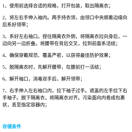
1、使用前选择合适的规格，打开包装，取出隔离衣；
2、将左右手伸入袖内。两手持衣领，由领口中央顺着边缘向
后系好领带；
3、系好左右袖口。捏住隔离衣外侧，将隔离衣拉向身后，一
边向另一边折叠。将腰带在背后交叉，拉到前面系活结；
4、确保穿戴规范、覆盖严密，以获得最佳防护效果；
5、脱隔离衣时，先解开腰带，在腰前打一活结；
6、解开袖口，消毒双手后，解开领带；
7、右手伸入左右袖口内，拉下袖子过手。遮盖的左手拉下右
手袖子。脱下隔离衣，将隔离衣对齐。污染面向内卷成包裹
状，丢至指定容器内；
存储条件