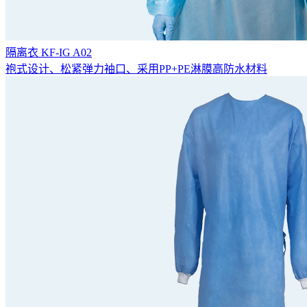
隔离衣 KF-IG A02
袍式设计、松紧弹力袖口、采用PP+PE淋膜高防水材料