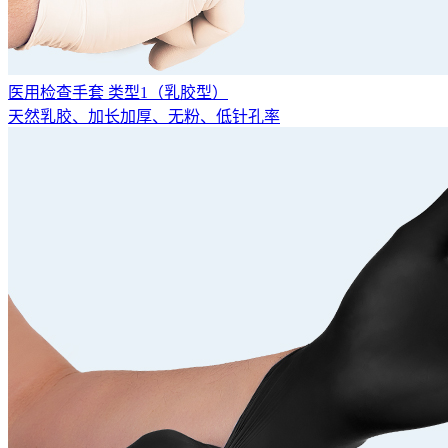
医用检查手套 类型1（乳胶型）
天然乳胶、加长加厚、无粉、低针孔率