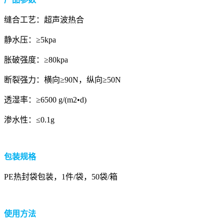
缝合工艺：超声波热合
静水压：≥5kpa
胀破强度：≥80kpa
断裂强力：横向≥90N，纵向≥50N
透湿率：≥6500 g/(m2•d)
渗水性：≤0.1g
包装规格
PE热封袋包装，1件/袋，50袋/箱
使用方法