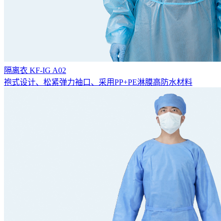
隔离衣 KF-IG A02
袍式设计、松紧弹力袖口、采用PP+PE淋膜高防水材料