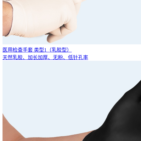
医用检查手套 类型1（乳胶型）
天然乳胶、加长加厚、无粉、低针孔率