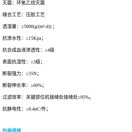
灭菌：环氧乙烷灭菌
缝合工艺：压胶工艺
透湿量：≥5000(g/(m².d)) ；
抗渗水性：≥15Kpa；
抗合成血液渗透性：≥4级
表面抗湿性：≥3级；
断裂强力：≥55N；
断裂伸长率：≥60%；
过滤效率：关键部位机接缝处接缝处≥95%。
抗静电性：≤0.4uC/件；
包装规格